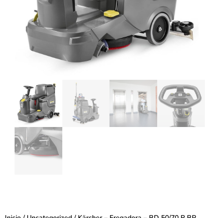
Inicio
/
Uncategorized
/ Kärcher – Fregadora – BD 50/70 R BP