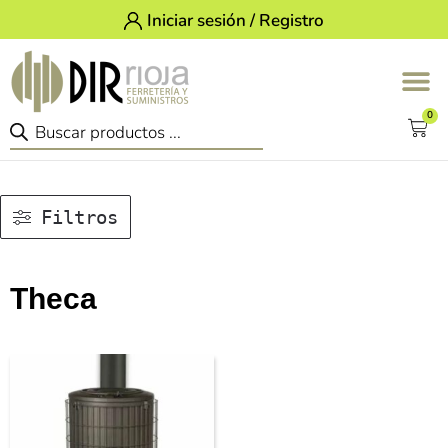
Iniciar sesión / Registro
0
Filtros
Theca