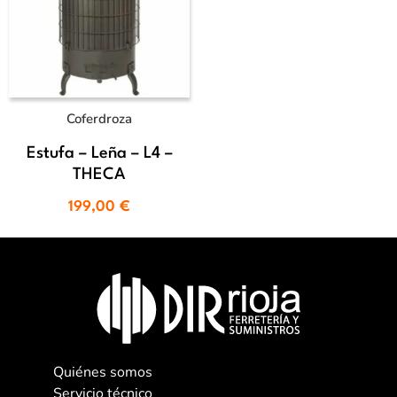
Coferdroza
Estufa – Leña – L4 –
THECA
199,00
€
Quiénes somos
Servicio técnico