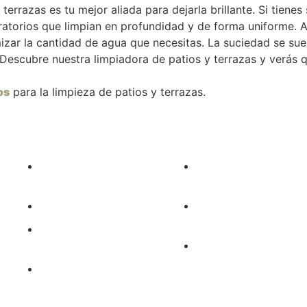
terrazas es tu mejor aliada para dejarla brillante. Si tiene
iratorios que limpian en profundidad y de forma uniforme. 
izar la cantidad de agua que necesitas. La suciedad se suel
 Descubre nuestra limpiadora de patios y terrazas y verás q
os
para la limpieza de patios y terrazas.
Protección y
Suministros jardín y
vestuario laboral
agricola
Limpieza industrial
Ventilación y
calefacción
Lubricantes y
productos químicos
Outlet
Maquinaria bosque y
agrícola