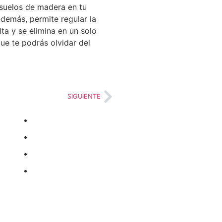
s suelos de madera en tu
Además, permite regular la
ta y se elimina en un solo
ue te podrás olvidar del
SIGUIENTE
Formas de pago
Envíos
Devoluciones
Condiciones
generales de
contratación