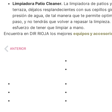
Limpiadora Patio Cleaner.
La limpiadora de patios y 
terraza, déjalos resplandecientes con sus cepillos g
presión de agua, de tal manera que te permite optim
paso, y no tendrás que volver a repasar la limpieza.
esfuerzo de tener que limpiar a mano.
Encuentra en DIR RIOJA los mejores
equipos y accesori
ANTERIOR
Adhesivos
Elevación y
transporte
Ferretería e industria
Quiénes somos
Herramientas
Servicio técnico
Jardín y piscina
Contacto